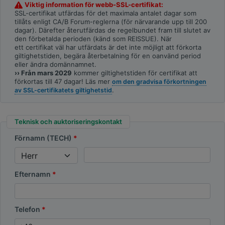
Viktig information för webb-SSL-certifikat:
SSL-certifikat utfärdas för det maximala antalet dagar som
tillåts enligt CA/B Forum-reglerna (för närvarande upp till 200
dagar). Därefter återutfärdas de regelbundet fram till slutet av
den förbetalda perioden (känd som REISSUE). När
ett certifikat väl har utfärdats är det inte möjligt att förkorta
giltighetstiden, begära återbetalning för en oanvänd period
eller ändra domännamnet.
›› Från mars 2029
kommer giltighetstiden för certifikat att
förkortas till 47 dagar! Läs mer
om den gradvisa förkortningen
.
av SSL-certifikatets giltighetstid
Teknisk och auktoriseringskontakt
Förnamn (TECH)
Efternamn
Telefon