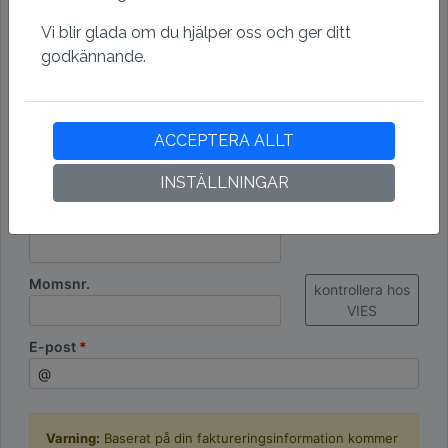
Vi blir glada om du hjälper oss och ger ditt
Postnummer
godkännande.
Stad
ACCEPTERA ALLT
Land
INSTÄLLNINGAR
Organisationsnummer
Momsnr.
kontrollera hos
VIES
E-post
Varning:
Baserat på din faktureringsinformation kommer