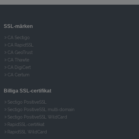
SSL‑märken
CA Sectigo
CA RapidSSL
CA GeoTrust
CA Thawte
CA DigiCert
CA Certum
Billiga SSL‑certifikat
Sectigo PositiveSSL
Sectigo PositiveSSL multi‑domain
Sectigo PositiveSSL WildCard
RapidSSL‑certifikat
RapidSSL WildCard