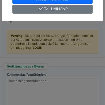
kontrollera hos
VIES
INSTÄLLNINGAR
E-post
Varning:
Baserat på din faktureringsinformation kommer
ett nytt administrativt konto att skapas med en e-
postadress inlagd, som också kommer att fungera som
en inloggning (
LOGIN
).
Godkännande av villkoren
Kommentar/Anmärkning