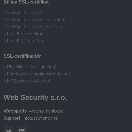
Billiga SSL‑certifikat
Sectigo PositiveSSL
Sectigo PositiveSSL multi‑domain
Sectigo PositiveSSL WildCard
RapidSSL‑certifikat
RapidSSL WildCard
SSL‑certifikat för
Utvecklare (Kodsignering)
Företag (Organisationsvalidering)
MS Exchange‑säkerhet
Web Security s.r.o.
Webbplats:
www.sslmentor.se
Support:
info@sslmentor.se