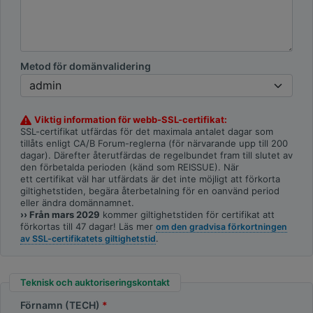
Metod för domänvalidering
Viktig information för webb-SSL-certifikat:
SSL-certifikat utfärdas för det maximala antalet dagar som
tillåts enligt CA/B Forum-reglerna (för närvarande upp till 200
dagar). Därefter återutfärdas de regelbundet fram till slutet av
den förbetalda perioden (känd som REISSUE). När
ett certifikat väl har utfärdats är det inte möjligt att förkorta
giltighetstiden, begära återbetalning för en oanvänd period
eller ändra domännamnet.
›› Från mars 2029
kommer giltighetstiden för certifikat att
förkortas till 47 dagar! Läs mer
om den gradvisa förkortningen
.
av SSL-certifikatets giltighetstid
Teknisk och auktoriseringskontakt
Förnamn (TECH)