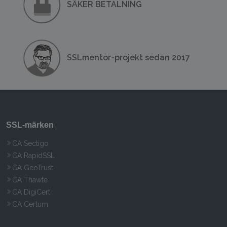
SÄKER BETALNING
SSLmentor-projekt sedan 2017
SSL‑märken
CA Sectigo
CA RapidSSL
CA GeoTrust
CA Thawte
CA DigiCert
CA Certum