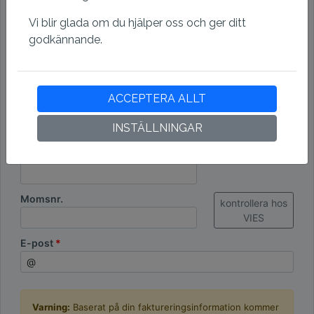
Vi blir glada om du hjälper oss och ger ditt
Postnummer
godkännande.
Stad
ACCEPTERA ALLT
Land
INSTÄLLNINGAR
Organisationsnummer
Momsnr.
kontrollera hos
VIES
E-post
Varning:
Baserat på din faktureringsinformation kommer