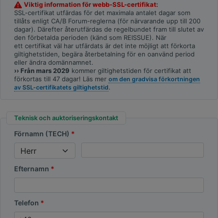
Viktig information för webb-SSL-certifikat:
SSL-certifikat utfärdas för det maximala antalet dagar som
tillåts enligt CA/B Forum-reglerna (för närvarande upp till 200
dagar). Därefter återutfärdas de regelbundet fram till slutet av
den förbetalda perioden (känd som REISSUE). När
ett certifikat väl har utfärdats är det inte möjligt att förkorta
giltighetstiden, begära återbetalning för en oanvänd period
eller ändra domännamnet.
›› Från mars 2029
kommer giltighetstiden för certifikat att
förkortas till 47 dagar! Läs mer
om den gradvisa förkortningen
.
av SSL-certifikatets giltighetstid
Teknisk och auktoriseringskontakt
Förnamn (TECH)
Efternamn
Telefon