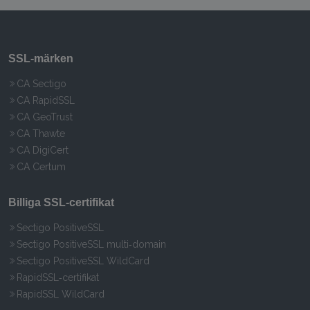
SSL‑märken
CA Sectigo
CA RapidSSL
CA GeoTrust
CA Thawte
CA DigiCert
CA Certum
Billiga SSL‑certifikat
Sectigo PositiveSSL
Sectigo PositiveSSL multi‑domain
Sectigo PositiveSSL WildCard
RapidSSL‑certifikat
RapidSSL WildCard