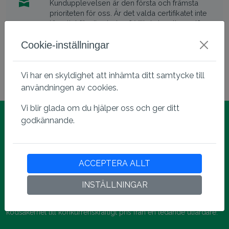
Kundupplevelsen är den första och främsta
prioriteten för oss. Är det valda certifikatet inte
lämpligt för dina behov? Vill du ha ett annat?
Eller vill du bara avbryta beställningen? Vi
erbjuder 30 dagars återbetalningsgaranti för alla
Cookie-inställningar
våra kunder. Kolla in vår
Återbetalningspolicy
för att veta mer.
Vi har en skyldighet att inhämta ditt samtycke till
användningen av cookies.
Vi blir glada om du hjälper oss och ger ditt
godkännande.
ACCEPTERA ALLT
INSTÄLLNINGAR
SSLmentor rekommenderar
Sectigo CODE Signing erbjuder utvecklare högkvalitativ
kodsäkerhet till konkurrenskraftigt pris från en ledande utfärdare.