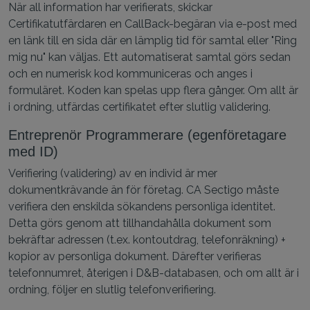
När all information har verifierats, skickar
Certifikatutfärdaren en CallBack-begäran via e-post med
en länk till en sida där en lämplig tid för samtal eller "Ring
mig nu" kan väljas. Ett automatiserat samtal görs sedan
och en numerisk kod kommuniceras och anges i
formuläret. Koden kan spelas upp flera gånger. Om allt är
i ordning, utfärdas certifikatet efter slutlig validering.
Entreprenör Programmerare (egenföretagare
med ID)
Verifiering (validering) av en individ är mer
dokumentkrävande än för företag. CA Sectigo måste
verifiera den enskilda sökandens personliga identitet.
Detta görs genom att tillhandahålla dokument som
bekräftar adressen (t.ex. kontoutdrag, telefonräkning) +
kopior av personliga dokument. Därefter verifieras
telefonnumret, återigen i D&B-databasen, och om allt är i
ordning, följer en slutlig telefonverifiering.