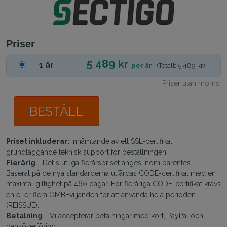
Priser
5 489 kr
1 år
per år
(Totalt: 5 489 kr)
Priser utan moms.
BESTÄLL
Priset inkluderar:
inhämtande av ett SSL-certifikat,
grundläggande teknisk support för beställningen
Flerårig
- Det slutliga flerårspriset anges inom parentes.
Baserat på de nya standarderna utfärdas CODE-certifikat med en
maximal giltighet på 460 dagar. För fleråriga CODE-certifikat krävs
en eller flera OMBEviljanden för att använda hela perioden
(REISSUE).
Betalning
- Vi accepterar betalningar med kort, PayPal och
banköverföring.