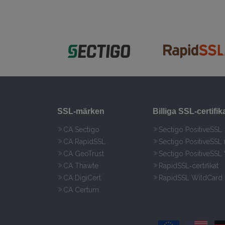
SSL‑märken
Billiga SSL‑certifik
CA Sectigo
Sectigo PositiveSSL
CA RapidSSL
Sectigo PositiveSSL
CA GeoTrust
Sectigo PositiveSSL
CA Thawte
RapidSSL‑certifikat
CA DigiCert
RapidSSL WildCard
CA Certum