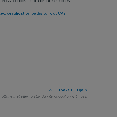
cross-certifikat som IIS inte publicerar
.
ted certification paths to root CAs
Tillbaka till Hjälp
Hittat ett fel eller förstår du inte något? Skriv till oss!