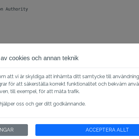
n Authority

av cookies och annan teknik
gar nödvändiga?
 om att vi är skyldiga att inhämta ditt samtycke till användnin
ställa säkerheten och pålitligheten hos SSL/TLS-certifikat i
grar för att säkerställa korrekt funktionalitet och bekväm anv
äkerhet eller kanske inte uppfyller nya krav, vilket kan leda t
, till exempel, för att mäta trafik.
 hjälper oss och ger ditt godkännande.
INGAR
ACCEPTERA ALLT
er uppdatera serverns CABundle