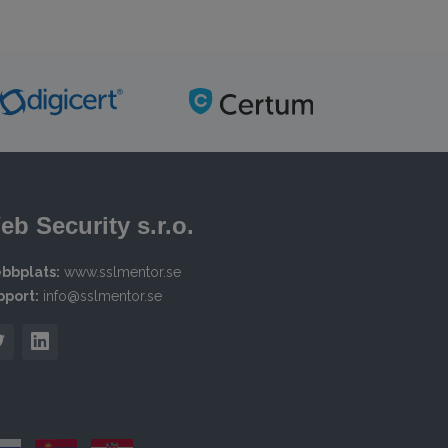
eb Security s.r.o.
bbplats:
www.sslmentor.se
pport:
info@sslmentor.se