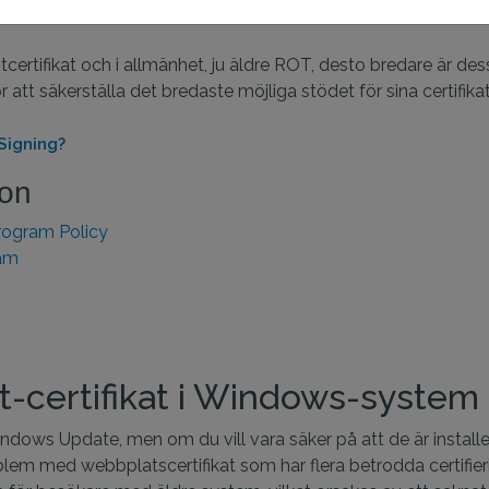
tcertifikat och i allmänhet, ju äldre ROT, desto bredare är dess
 att säkerställa det bredaste möjliga stödet för sina certifikat.
Signing?
ion
ogram Policy
ram
t-certifikat i Windows-system (
ndows Update, men om du vill vara säker på att de är install
lem med webbplatscertifikat som har flera betrodda certifierin