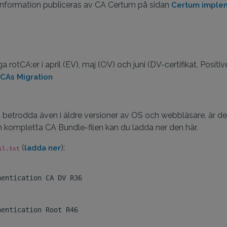
er information publiceras av CA Certum på sidan
Certum imple
rotCA:er i april (EV), maj (OV) och juni (DV-certifikat, Positi
 CAs Migration
a betrodda även i äldre versioner av OS och webbläsare, är de
 den kompletta CA Bundle-filen kan du ladda ner den här.
(
):
ladda ner
sl.txt
entication CA DV R36

entication Root R46
