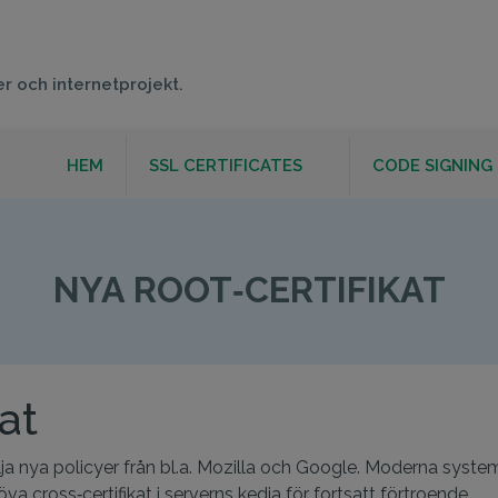
er och internetprojekt.
HEM
SSL CERTIFICATES
CODE SIGNING
A ROOT‑CERTIFI
NYA ROOT‑CERTIFIKAT
at
 följa nya policyer från bl.a. Mozilla och Google. Moderna sys
a cross‑certifikat i serverns kedja för fortsatt förtroende.