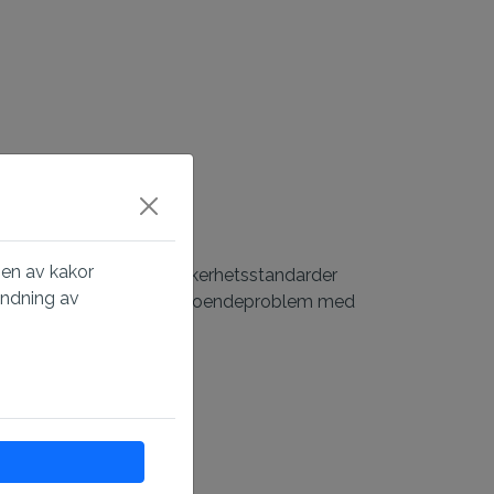
gen av kakor
 enlighet med aktuella säkerhetsstandarder
ändning av
ill kompatibilitets- och förtroendeproblem med