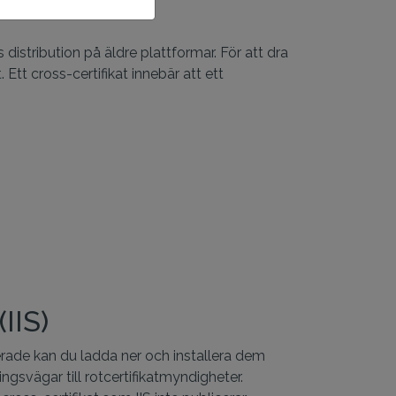
 distribution på äldre plattformar. För att dra
 Ett cross-certifikat innebär att ett
IIS)
erade kan du ladda ner och installera dem
gsvägar till rotcertifikatmyndigheter.