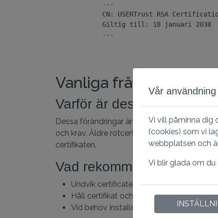
            ---

            CN: USERTrust RSA Certificatio
            Giltig till: 18 januari 2038

            ---

Vanliga frågor
Vår användning 
Varför är dessa förändrin
Vi vill påminna dig
Dessa förändringar är avgörande för att säker
(cookies) som vi la
och krav. Äldre rotcertifikat kan ha svagare s
webbplatsen och även
certifikaten.
Vi blir glada om du
Vad rekommenderas
Undvik certificate pinning
Håll certifikat och system uppdaterade
INSTÄLLN
Vid behov installera cross‑certifikat ell