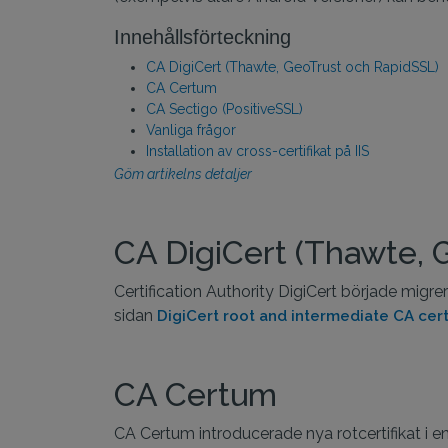
Innehållsförteckning
CA DigiCert (Thawte, GeoTrust och RapidSSL)
CA Certum
CA Sectigo (PositiveSSL)
Vanliga frågor
Installation av cross-certifikat på IIS
Göm artikelns detaljer
CA DigiCert (Thawte, 
Certification Authority DigiCert började migr
sidan
DigiCert root and intermediate CA cer
CA Certum
CA Certum introducerade nya rotcertifikat i e