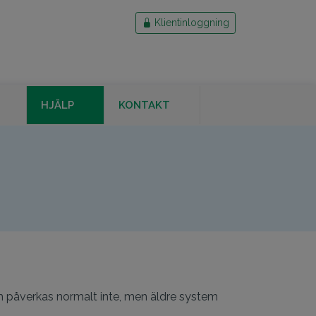
Klientinloggning
HJÄLP
KONTAKT
KAT
tem påverkas normalt inte, men äldre system