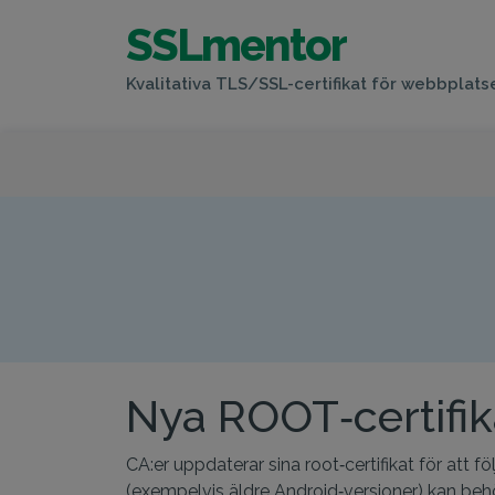
SSLmentor
Kvalitativa TLS/SSL-certifikat för webbplats
NY
Nya ROOT‑certifik
CA:er uppdaterar sina root‑certifikat för att
(exempelvis äldre Android‑versioner) kan behöv