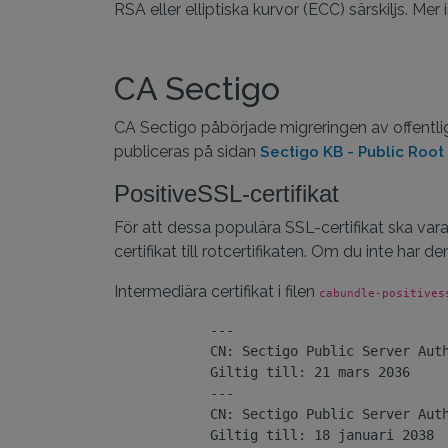
RSA eller elliptiska kurvor (ECC) särskiljs. M
CA Sectigo
CA Sectigo påbörjade migreringen av offentliga 
publiceras på sidan
Sectigo KB - Public Root
PositiveSSL-certifikat
För att dessa populära SSL-certifikat ska var
certifikat till rotcertifikaten. Om du inte har
Intermediära certifikat i filen
cabundle-positives
            ---

            CN: Sectigo Public Server Auth
            Giltig till: 21 mars 2036

            ---

            CN: Sectigo Public Server Auth
            Giltig till: 18 januari 2038
