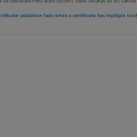
ga för besökare med äldre system, vilket orsakas av ett saknat 
rtificate validation fails when a certificate has multiple trus