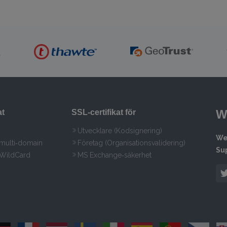
W
at
SSL‑certifikat för
Utvecklare (Kodsignering)
We
 multi‑domain
Företag (Organisationsvalidering)
Su
 WildCard
MS Exchange‑säkerhet