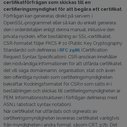
certifikatförfrågan som skickas till en
certifieringsmyndighet för att begära ett certifikat
.
Förfrågan kan genereras direkt på servern, i
OpenSSL‑programmet eller så kan du enkelt generera
den i orderdetaljen enligt denna manual, inklusive den
privata nyckeln, efter beställning av SSL‑certifikatet.
CSR‑formatet följer PKCS # 10 (Public Key Cryptography
Standards) och definieras i
(Certification
RFC 2986
Request Syntax Specification). CSR‑ansökan innehåller
den nödvändiga informationen för att utfärda certifikatet,
det vill säga domännamn, organisation, stat och även
den offentliga nyckeln som certifieringsmyndigheten
bekräftar. Kodningsformatet för CSR:n som sätts in i
beställningen och skickas till certifieringsmyndigheten är
PEM. Informationsstrukturen i förfrågan definieras med
ASN.1 (abstract syntax notation).
När certifikatet har utfärdats och signerats av
certifieringsmyndigheten levereras certifikatet vanligtvis
från myndigheten i andra format, såsom CRT, p7b. Det