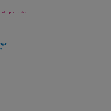
icate.pem -nodes
ingar
el