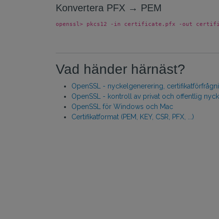
Konvertera PFX → PEM
openssl> pkcs12 -in certificate.pfx -out certif
Vad händer härnäst?
OpenSSL - nyckelgenerering, certifikatförfrågn
OpenSSL - kontroll av privat och offentlig nyck
OpenSSL för Windows och Mac
Certifikatformat (PEM, KEY, CSR, PFX, ...)