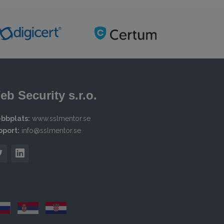
eb Security s.r.o.
bbplats:
www.sslmentor.se
pport:
info@sslmentor.se