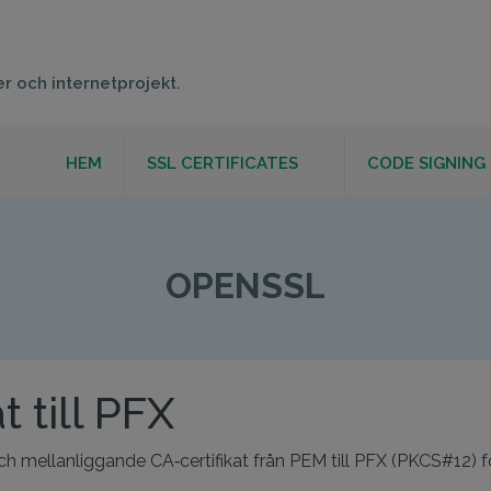
er och internetprojekt.
HEM
SSL CERTIFICATES
CODE SIGNING
OPENSSL
OPENSSL
t till PFX
t och mellanliggande CA‑certifikat från PEM till PFX (PKCS#12)