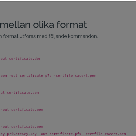
 mellan olika format
an format utföras med följande kommandon.
-out certificate.der
.pem -out certificate.p7b -certfile cacert.pem
out certificate.pem
 -out certificate.pem
 -out certificate.pem
key privateKey.key -out certificate.pfx -certfile cacert.pem