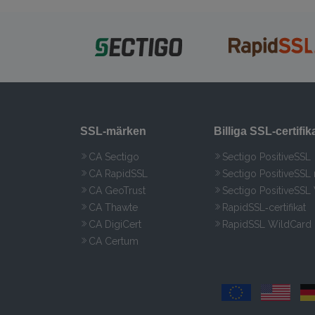
SSL‑märken
Billiga SSL‑certifik
CA Sectigo
Sectigo PositiveSSL
CA RapidSSL
Sectigo PositiveSSL
CA GeoTrust
Sectigo PositiveSSL
CA Thawte
RapidSSL‑certifikat
CA DigiCert
RapidSSL WildCard
CA Certum