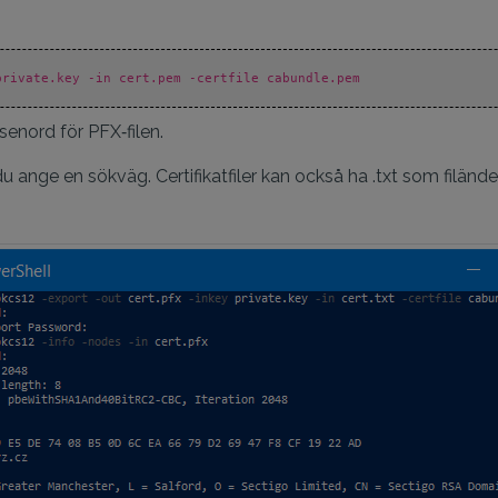
private.key -in cert.pem -certfile cabundle.pem
enord för PFX‑filen.
du ange en sökväg. Certifikatfiler kan också ha .txt som filände