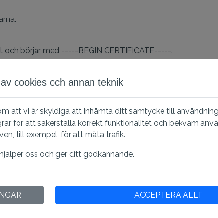
arna.
rmat och börjar med -----BEGIN CERTIFICATE-----.
av cookies och annan teknik
 från .pfx, använd kommandot:
openssl pkcs12 -in cert.pfx -noce
 tecken långt.
 om att vi är skyldiga att inhämta ditt samtycke till användnin
grar för att säkerställa korrekt funktionalitet och bekväm anv
key-crypt.key -out key.key
, till exempel, för att mäta trafik.
format:
openssl pkcs12 -in cert.pfx -clcerts -nokeys -out cert.cr
 hjälper oss och ger ditt godkännande.
an privat nyckel
nssl pkcs12 -export -out cert.pfx -nokeys -in certificate.pem
INGAR
ACCEPTERA ALLT
d CA-intermediära certifikat:
openssl pkcs12 -export -out cert.p