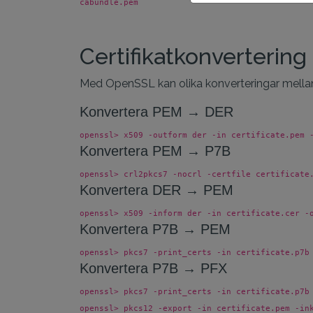
cabundle.pem
Certifikatkonvertering
Med OpenSSL kan olika konverteringar mell
Konvertera PEM → DER
openssl> x509 -outform der -in certificate.pem 
Konvertera PEM → P7B
openssl> crl2pkcs7 -nocrl -certfile certificate
Konvertera DER → PEM
openssl> x509 -inform der -in certificate.cer -
Konvertera P7B → PEM
openssl> pkcs7 -print_certs -in certificate.p7b
Konvertera P7B → PFX
openssl> pkcs7 -print_certs -in certificate.p7b
openssl> pkcs12 -export -in certificate.pem -in