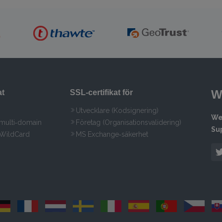
W
at
SSL‑certifikat för
Utvecklare (Kodsignering)
We
 multi‑domain
Företag (Organisationsvalidering)
Su
 WildCard
MS Exchange‑säkerhet