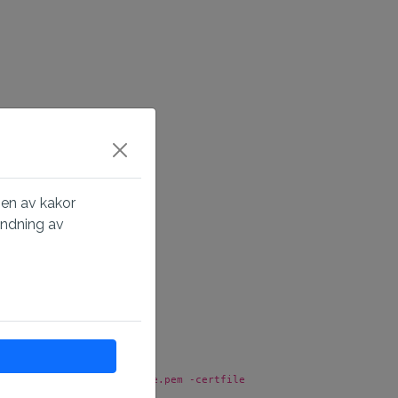
rts -out key-crypt.key
gen av kakor
ändning av
t
fx -nokeys -in certificate.pem -certfile