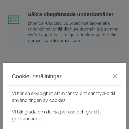
Säkra obegränsade underdomäner
Ett enda Wildcard SSL-certifikat täcker alla
underdomäner till din huvuddomän (på samma
nivå). Lägg bara till ett jokertecken (
) före din
domän, som
.domän.com.
Kompatibel med alla större
webbläsare
Cookie-inställningar
Detta certifikat har den högsta
webbläsarkompatibiliteten för mobil- och
Vi har en skyldighet att inhämta ditt samtycke till
stationära webbläsare, vilket minskar SSL-
användningen av cookies.
varningar vid åtkomst till webbplatsen.
Vi blir glada om du hjälper oss och ger ditt
godkännande.
Tekniska detaljer