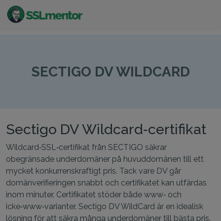
Kvalitativa TLS/SSL-certifikat för webbplatser och
internetprojekt.
SECTIGO DV WILDCARD
Sectigo DV Wildcard‑certifikat
Wildcard‑SSL‑certifikat från SECTIGO säkrar
obegränsade underdomäner på huvuddomänen till ett
mycket konkurrenskraftigt pris. Tack vare DV går
domänverifieringen snabbt och certifikatet kan utfärdas
inom minuter. Certifikatet stöder både www‑ och
icke‑www‑varianter. Sectigo DV WildCard är en idealisk
lösning för att säkra många underdomäner till bästa pris.