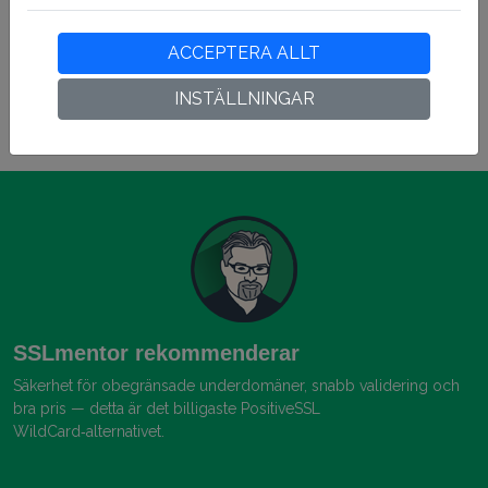
X.509-format certifikat uppfyller mjukvaru- och
branschstandarder, stöder 2048 bitars
ACCEPTERA ALLT
kryptering med offentlig nyckel, symmetrisk
256-bitars kryptering, Gratis Site Seal.
INSTÄLLNINGAR
SSLmentor rekommenderar
Säkerhet för obegränsade underdomäner, snabb validering och
bra pris — detta är det billigaste PositiveSSL
WildCard‑alternativet.