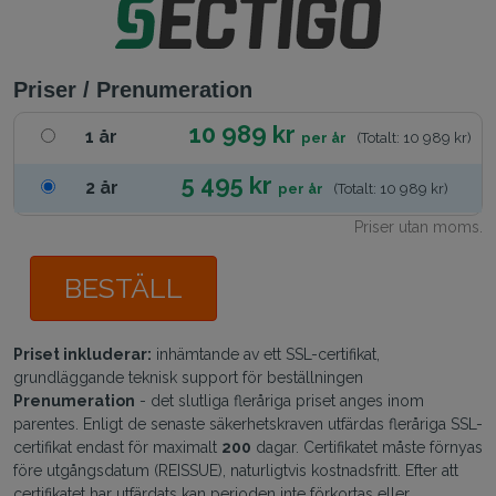
Priser / Prenumeration
10 989 kr
1 år
per år
(Totalt: 10 989 kr)
5 495 kr
2 år
per år
(Totalt: 10 989 kr)
Priser utan moms.
BESTÄLL
Priset inkluderar:
inhämtande av ett SSL-certifikat,
grundläggande teknisk support för beställningen
Prenumeration
- det slutliga fleråriga priset anges inom
parentes. Enligt de senaste säkerhetskraven utfärdas fleråriga SSL-
certifikat endast för maximalt
200
dagar. Certifikatet måste förnyas
före utgångsdatum (REISSUE), naturligtvis kostnadsfritt. Efter att
certifikatet har utfärdats kan perioden inte förkortas eller