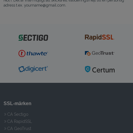
Not i: Det är inte möjligt att skicka ett valideringsmejl till en personlig
adress t.ex. yourname@gmail.com.
SSL‑märken
CA Sectigo
CA RapidSSL
CA GeoTrust