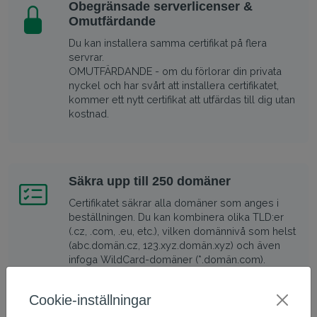
Obegränsade serverlicenser &
Omutfärdande
Du kan installera samma certifikat på flera
servrar.
OMUTFÄRDANDE - om du förlorar din privata
nyckel och har svårt att installera certifikatet,
kommer ett nytt certifikat att utfärdas till dig utan
kostnad.
Säkra upp till 250 domäner
Certifikatet säkrar alla domäner som anges i
beställningen. Du kan kombinera olika TLD:er
(.cz, .com, .eu, etc.), vilken domännivå som helst
(abc.domän.cz, 123.xyz.domän.xyz) och även
infoga WildCard-domäner (*.domän.com).
Cookie-inställningar