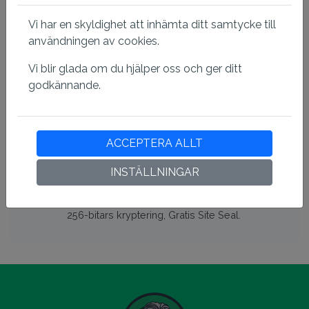
Kompatibel med alla större
webbläsare
Vi har en skyldighet att inhämta ditt samtycke till
användningen av cookies.
Detta certifikat har den högsta
webbläsarkompatibiliteten för mobil- och
Vi blir glada om du hjälper oss och ger ditt
stationära webbläsare, vilket minskar SSL-
godkännande.
varningar vid åtkomst till webbplatsen.
ACCEPTERA ALLT
Tekniska detaljer
INSTÄLLNINGAR
X.509-format certifikat uppfyller mjukvaru- och
branschstandarder, stöder 2048 bitars
kryptering med offentlig nyckel, symmetrisk
256-bitars kryptering, Gratis Site Seal.