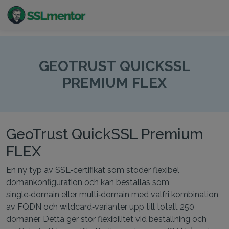
Kvalitativa TLS/SSL-certifikat för webbplatser och
internetprojekt.
GEOTRUST QUICKSSL
PREMIUM FLEX
GeoTrust QuickSSL Premium
FLEX
En ny typ av SSL‑certifikat som stöder flexibel
domänkonfiguration och kan beställas som
single‑domain eller multi‑domain med valfri kombination
av FQDN och wildcard‑varianter upp till totalt 250
domäner. Detta ger stor flexibilitet vid beställning och