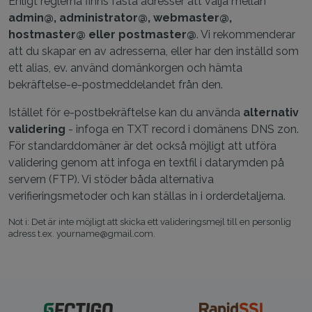
Enligt reglerna finns fasta adresser att välja mellan
admin@, administrator@, webmaster@,
hostmaster@ eller postmaster@
. Vi rekommenderar
att du skapar en av adresserna, eller har den inställd som
ett alias, ev. använd domänkorgen och hämta
bekräftelse-e-postmeddelandet från den.
Istället för e-postbekräftelse kan du använda
alternativ
validering
- infoga en TXT record i domänens DNS zon.
För standarddomäner är det också möjligt att utföra
validering genom att infoga en textfil i datarymden på
servern (FTP). Vi stöder båda alternativa
verifieringsmetoder och kan ställas in i orderdetaljerna.
Not i: Det är inte möjligt att skicka ett valideringsmejl till en personlig
adress t.ex. yourname@gmail.com.