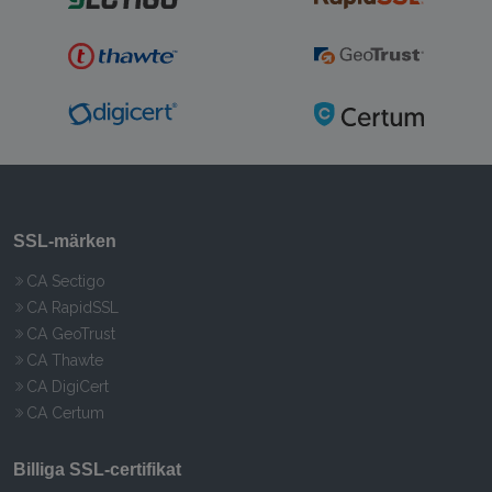
SSL‑märken
CA Sectigo
CA RapidSSL
CA GeoTrust
CA Thawte
CA DigiCert
CA Certum
Billiga SSL‑certifikat