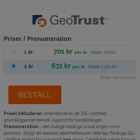
Priser / Prenumeration
701 kr
1 år
per år
(Totalt: 701 kr)
631 kr
2 år
per år
(Totalt: 1 262 kr)
Priser utan moms.
BESTÄLL
Priset inkluderar:
inhämtande av ett SSL-certifikat,
grundläggande teknisk support för beställningen
Prenumeration
- det slutliga fleråriga priset anges inom
parentes. Enligt de senaste säkerhetskraven utfärdas fleråriga SSL-
certifikat endast för maximalt
200
dagar. Certifikatet måste förnyas