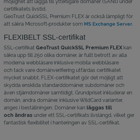
möjlighet att lägga till ytterligare domäner (SANs) under
certifikatets livstid.
GeoTrust QuickSSL Premium FLEX är också lämpligt för
att säkra Microsoft‑produkter som
.
MS Exchange Server
FLEXIBELT SSL-certifikat
SSL-certifikat
GeoTrust QuickSSL Premium FLEX
kan
säkra upp till 250 olika domäner, är fullt betrott av alla
moderna webbläsare inklusive mobila webbläsare
och tack vare domänverifiering utfärdas certifikatet
mycket snabbt. FLEX-certifikatet gör det möjligt att
skydda enskilda standarddomäner, subdomäner och
även stjärndomäner samtidigt. Grundpriset inkluderar en
domän, andra domäner, inklusive WildCard varianter,
anges i beställningen. Domäner kan
läggas till
och ändras
under ett SSL-certifikats livslängd, vilket ger
fantastisk flexibilitet i hanteringen av SSL-certifikat.