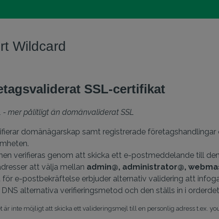
rt Wildcard
tagsvaliderat SSL-certifikat
 - mer pålitligt än domänvaliderat SSL
ifierar domänägarskap samt registrerade företagshandlingar o
amheten.
n verifieras genom att skicka ett e-postmeddelande till den 
adresser att välja mellan
admin@, administrator@, webma
et för e-postbekräftelse erbjuder alternativ validering att in
 DNS alternativa verifieringsmetod och den ställs in i orderdet
et är inte möjligt att skicka ett valideringsmejl till en personlig adress t.e