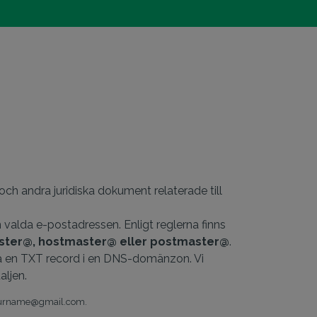
ch andra juridiska dokument relaterade till
valda e-postadressen. Enligt reglerna finns
ster@, hostmaster@ eller postmaster@
.
foga en TXT record i en DNS-domänzon. Vi
aljen.
x. yourname@gmail.com.