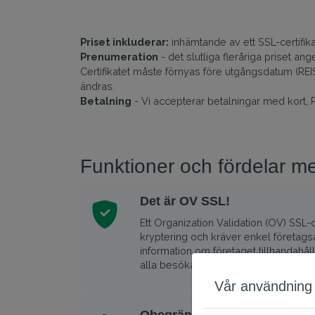
Priset inkluderar:
inhämtande av ett SSL-certifik
Prenumeration
- det slutliga fleråriga priset a
Certifikatet måste förnyas före utgångsdatum (REISS
ändras.
Betalning
- Vi accepterar betalningar med kort, 
Funktioner och fördelar me
Det är OV SSL!
Ett Organization Validation (OV) SSL-ce
kryptering och kräver enkel företag
information om företaget tillhandahåll
alla besökare på webbplatsen.
Vår användning 