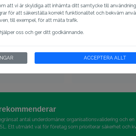
 & Omutfärdande
Säkra obegrä
 om att vi är skyldiga att inhämta ditt samtycke till användnin
flera servrar.
Ett enda Wildcard S
grar för att säkerställa korrekt funktionalitet och bekväm anv
rivata nyckel och har svårt
huvuddomän (på sam
, till exempel, för att mäta trafik.
tt certifikat att utfärdas till
före din domän, 
 hjälper oss och ger ditt godkännande.
webbläsare
Tekniska detal
INGAR
ACCEPTERA ALLT
äsarkompatibiliteten för
X.509-format certi
lket minskar SSL-varningar
stöder 2048 bitars
256-bitars krypterin
rekommenderar
egränsat antal underdomäner, organisationsvalidering och en 
SL. Ett utmärkt val för företag som prioriterar säkerhet och k