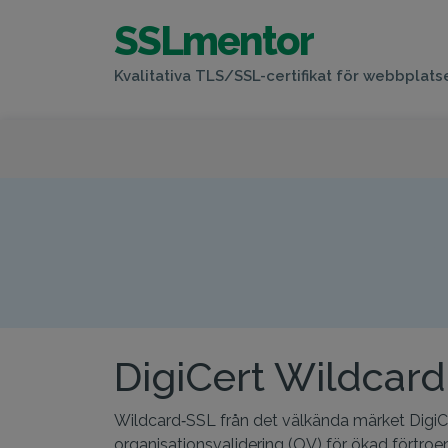
SSLmentor
Kvalitativa TLS/SSL-certifikat för webbplats
D
DigiCert Wildcard 
Wildcard‑SSL från det välkända märket DigiC
organisationsvalidering (OV) för ökad förtro