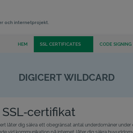
er och internetprojekt.
HEM
SSL CERTIFICATES
CODE SIGNING
IGICERT WILDCA
DIGICERT WILDCARD
SSL‑certifikat
ert låter dig säkra ett obegränsat antal underdomäner under
ende vid kommunikation på internet, låter dig säkra huvuddo