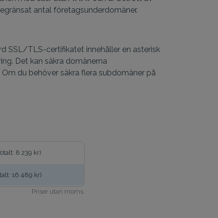
obegränsat antal företagsunderdomäner.
 SSL/TLS-certifikatet innehåller en asterisk
ering. Det kan säkra domänerna
 Om du behöver säkra flera subdomäner på
Totalt: 8 239 kr)
talt: 16 489 kr)
Priser utan moms.