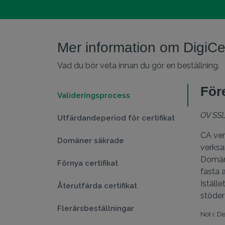
Mer information om DigiCe
Vad du bör veta innan du gör en beställning.
Före
Valideringsprocess
OV SSL
Utfärdandeperiod för certifikat
CA ver
Domäner säkrade
verks
Domäne
Förnya certifikat
fasta 
Iställ
Återutfärda certifikat
stöder
Flerårsbeställningar
Not i: D