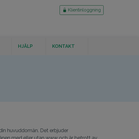
Klientinloggning
HJÄLP
KONTAKT
RD
 din huvuddomän. Det erbjuder
mänen med eller utan www och är betrott av