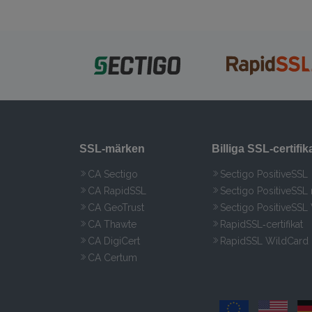
SSL‑märken
Billiga SSL‑certifik
CA Sectigo
Sectigo PositiveSSL
CA RapidSSL
Sectigo PositiveSSL
CA GeoTrust
Sectigo PositiveSSL
CA Thawte
RapidSSL‑certifikat
CA DigiCert
RapidSSL WildCard
CA Certum