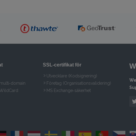
W
at
SSL‑certifikat för
Utvecklare (Kodsignering)
We
 multi‑domain
Företag (Organisationsvalidering)
Su
 WildCard
MS Exchange‑säkerhet