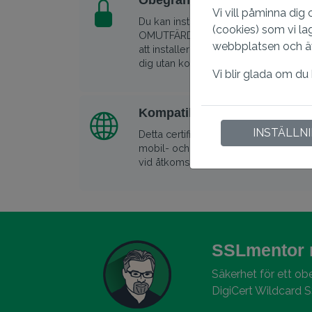
Obegränsade serverlicenser
Vi vill påminna dig
Du kan installera samma certifikat på 
(cookies) som vi la
OMUTFÄRDANDE - om du förlorar din p
webbplatsen och även
att installera certifikatet, kommer ett ny
dig utan kostnad.
Vi blir glada om du
Kompatibel med alla större 
INSTÄLLN
Detta certifikat har den högsta webbl
mobil- och stationära webbläsare, vi
vid åtkomst till webbplatsen.
SSLmentor 
Säkerhet för ett ob
DigiCert Wildcard S