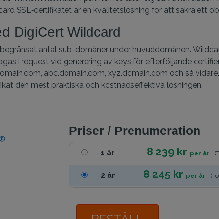
rd SSL‑certifikatet är en kvalitetslösning för att säkra ett 
d DigiCert Wildcard
tt obegränsat antal sub-domäner under huvuddomänen. Wildcard
s i request vid generering av keys för efterföljande certifi
main.com, abc.domain.com, xyz.domain.com och så vidare.
fikat den mest praktiska och kostnadseffektiva lösningen.
Priser / Prenumeration
8 239 kr
1 år
per år
(
8 245 kr
2 år
per år
(To
BESTÄLL