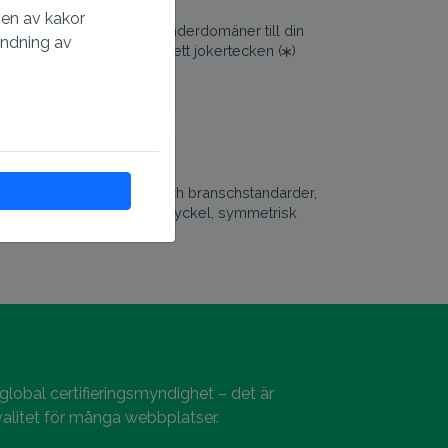
nsade underdomäner
gen av kakor
SL-certifikat täcker alla underdomäner till din
ändning av
ma nivå). Lägg bara till ett jokertecken (
)
som
.domän.com.
jer
fikat uppfyller mjukvaru- och branschstandarder,
 kryptering med offentlig nyckel, symmetrisk
g, Gratis Site Seal.
global certifieringsmyndighet – det är
valitet för många webbplatser.