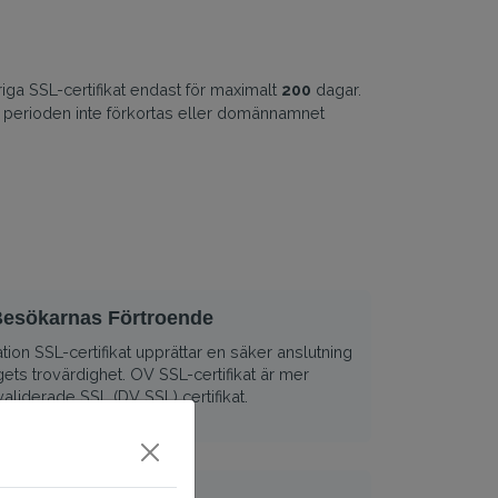
riga SSL-certifikat endast för maximalt
200
dagar.
 kan perioden inte förkortas eller domännamnet
esökarnas Förtroende
tion SSL-certifikat upprättar en säker anslutning
ets trovärdighet. OV SSL-certifikat är mer
aliderade SSL (DV SSL) certifikat.