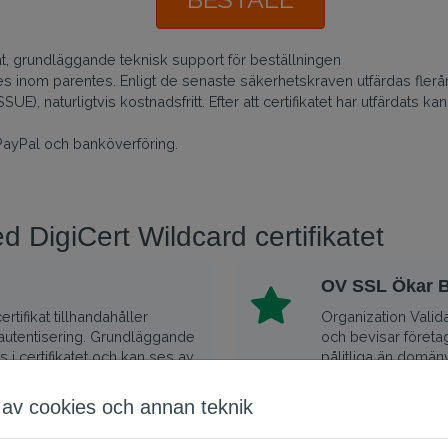
at, grundläggande teknisk support för beställningen
nges inom parentes. Enligt de senaste säkerhetskraven utfärdas flerå
UE), naturligtvis kostnadsfritt. Efter att certifikatet har utfärdats
PayPal och banköverföring.
d DigiCert Wildcard certifikatet
OV SSL Ökar B
rtifikat tillhandahåller
Organization Valida
sautentisering. Grundläggande
och bevisar företag
s i certifikatet och kan ses av
pålitliga än domänv
av cookies och annan teknik