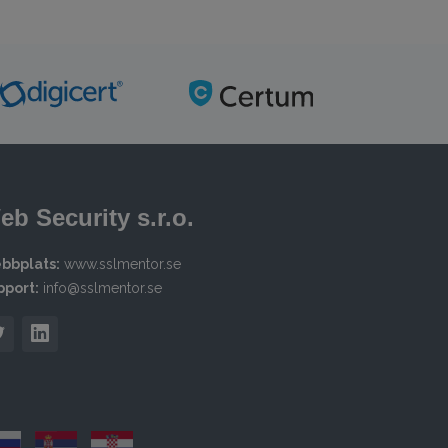
eb Security s.r.o.
bbplats:
www.sslmentor.se
pport:
info@sslmentor.se