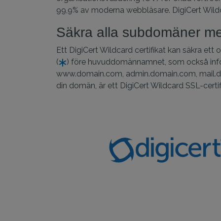
99,9% av moderna webbläsare. DigiCert Wildca
Säkra alla subdomäner me
Ett DigiCert Wildcard certifikat kan säkra e
(
) före huvuddomännamnet, som också infoga
www.domain.com, admin.domain.com, mail.do
din domän, är ett DigiCert Wildcard SSL-certi