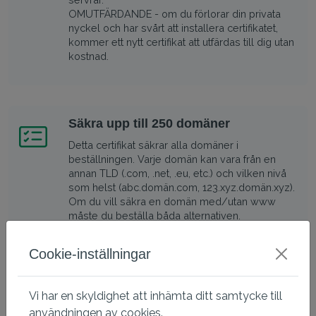
OMUTFÄRDANDE - om du förlorar din privata
nyckel och har svårt att installera certifikatet,
kommer ett nytt certifikat att utfärdas till dig utan
kostnad.
Säkra upp till 250 domäner
Detta certifikat säkrar alla domäner i
beställningen. Varje domän kan vara från en
annan TLD (.com, .net, .eu, etc.) och vilken nivå
som helst (abc.domän.com, 123.xyz.domän.xyz).
Om du vill säkra en domän med/utan www
måste du beställa båda alternativen.
Cookie-inställningar
Kompatibel med alla större
Vi har en skyldighet att inhämta ditt samtycke till
webbläsare
användningen av cookies.