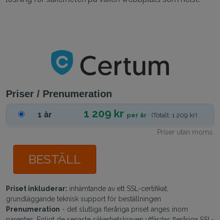
Priser / Prenumeration
1 209 kr
1 år
per år
(Totalt: 1 209 kr)
Priser utan moms.
BESTÄLL
Priset inkluderar:
inhämtande av ett SSL-certifikat,
grundläggande teknisk support för beställningen
Prenumeration
- det slutliga fleråriga priset anges inom
parentes. Enligt de senaste säkerhetskraven utfärdas fleråriga SSL-