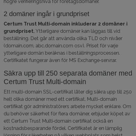
högre verifieringsnivå för företagsdomäner.
2 domäner ingår i grundpriset
Certum Trust Multi‑domain inkluderar 2 domäner i
grundpriset.
Ytterligare domäner kan läggas till vid
beställning. Det går att använda olika TLD och nivåer
(domain.com, abc.domain.com osv). Priset för varje
ytterligare domän beräknas i beställningsprocessen.
Certifikatet fungerar även för MS Exchange‑servrar.
Säkra upp till 250 separata domäner med
Certum Trust Multi‑domain
Ett multi-domain SSL-certifikat låter dig säkra upp till 250
helt olika domäner med ett certifikat. Multi-domain
certifikat gör administratörers arbete mycket enklare. Om
du behöver säkerhet för flera domäner, erbjuder köpet av
ett Certum Trust Multi‑domain certifikat också en
kostnadsbesparande fördel. Certifikatet är en lämplig
lösning för säkerheten på vilken webbplats som helst.